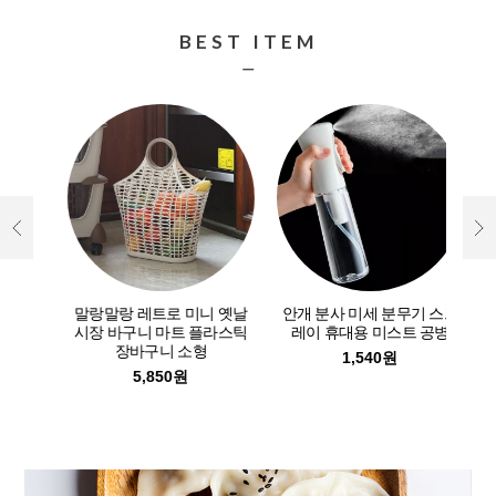
BEST ITEM
ㅡ
원터치
말랑말랑 레트로 미니 옛날
안개 분사 미세 분무기 스프
수
시장 바구니 마트 플라스틱
레이 휴대용 미스트 공병
장바구니 소형
1,540원
5,850원