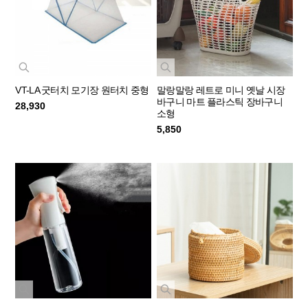
VT-LA 굿터치 모기장 원터치 중형
말랑말랑 레트로 미니 옛날 시장
바구니 마트 플라스틱 장바구니
28,930
소형
5,850