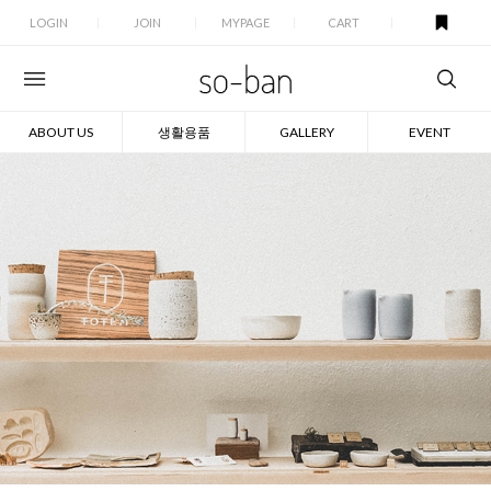
LOGIN
JOIN
MYPAGE
CART
ABOUT US
생활용품
GALLERY
EVENT